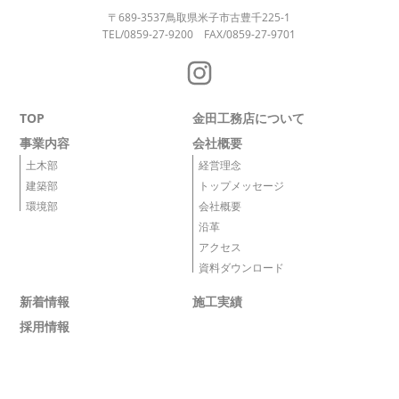
〒689-3537
鳥取県米子市古豊千225-1
TEL/0859-27-9200
FAX/0859-27-9701
TOP
金田工務店について
事業内容
会社概要
土木部
経営理念
建築部
トップメッセージ
環境部
会社概要
沿革
アクセス
資料ダウンロード
新着情報
施工実績
採用情報