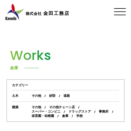
金田工務店
株式会社
Works
倉庫
カテゴリー
土木
その他
砂防
道路
建築
その他
その他チェーン店
スーパー・コンビニ
ドラッグストア
事務所
保育園・幼稚園
倉庫
学校