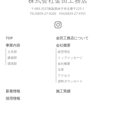
株式会社金田工務店
〒689-3537
鳥取県米子市古豊千225-1
TEL/0859-27-9200
FAX/0859-27-9701
TOP
金田工務店について
事業内容
会社概要
土木部
経営理念
建築部
トップメッセージ
環境部
会社概要
沿革
アクセス
資料ダウンロード
新着情報
施工実績
採用情報